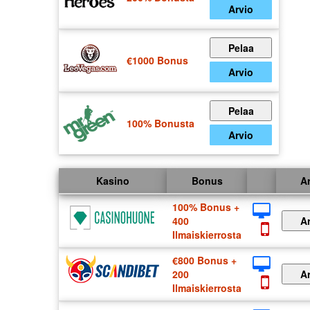
Arvio
Pelaa
€1000 Bonus
Arvio
Pelaa
100% Bonusta
Arvio
Kasino
Bonus
A
100% Bonus +
400
A
Ilmaiskierrosta
€800 Bonus +
200
A
Ilmaiskierrosta