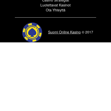
Luotettavat Kasinot
Ota Yhteyttä
Suomi Online Kasino
© 2017