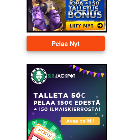
Pelaa Nyt