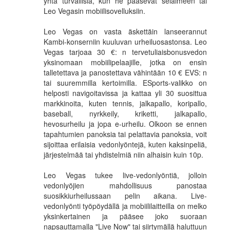
yhtä turvallisia, kun he pääsevät selaimeen tai
Leo Vegasin mobiilisovelluksiin.
Leo Vegas on vasta äskettäin lanseerannut
Kambi-konserniin kuuluvan urheiluosastonsa. Leo
Vegas tarjoaa 30 €: n tervetuliaisbonusvedon
yksinomaan mobiilipelaajille, jotka on ensin
talletettava ja panostettava vähintään 10 € EVS: n
tai suuremmilla kertoimilla. ESports-valikko on
helposti navigoitavissa ja kattaa yli 30 suosittua
markkinoita, kuten tennis, jalkapallo, koripallo,
baseball, nyrkkeily, kriketti, jalkapallo,
hevosurheilu ja jopa e-urheilu. Olkoon se ennen
tapahtumien panoksia tai pelattavia panoksia, voit
sijoittaa erilaisia ​​vedonlyöntejä, kuten kaksinpeliä,
järjestelmää tai yhdistelmiä niin alhaisin kuin 10p.
Leo Vegas tukee live-vedonlyöntiä, jolloin
vedonlyöjien mahdollisuus panostaa
suosikkiurheilussaan pelin aikana. Live-
vedonlyönti työpöydällä ja mobiililaitteilla on melko
yksinkertainen ja pääsee joko suoraan
napsauttamalla "Live Now" tai siirtymällä haluttuun