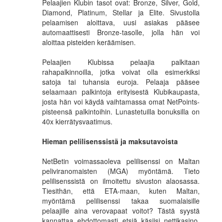
Pelaajien Klubin tasot ovat: Bronze, Silver, Gold,
Diamond, Platinum, Stellar ja Elite. Sivustolla
pelaamisen aloittava, uusi asiakas pääsee
automaattisesti Bronze-tasolle, jolla hän voi
aloittaa pisteiden keräämisen.
Pelaajien Klubissa pelaajia palkitaan
rahapalkinnoilla, jotka voivat olla esimerkiksi
satoja tai tuhansia euroja. Pelaaja pääsee
selaamaan palkintoja erityisestä Klubikaupasta,
josta hän voi käydä vaihtamassa omat NetPoints-
pisteensä palkintoihin. Lunastetuilla bonuksilla on
40x kierrätysvaatimus.
Hieman pelilisenssistä ja maksutavoista
NetBetin voimassaoleva pelilisenssi on Maltan
peliviranomaisten (MGA) myöntämä. Tieto
pelilisenssistä on ilmoitettu sivuston alaosassa.
Tiesithän, että ETA-maan, kuten Maltan,
myöntämä pelilisenssi takaa suomalaisille
pelaajille aina verovapaat voitot? Tästä syystä
kannattaa ehdottomasti etsiä käsiisi nettikasino,