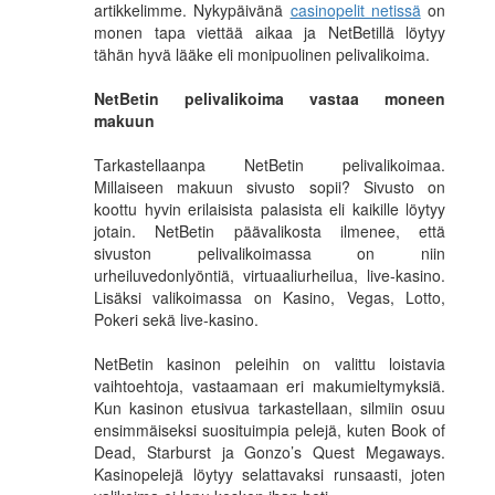
artikkelimme. Nykypäivänä
casinopelit netissä
on
monen tapa viettää aikaa ja NetBetillä löytyy
tähän hyvä lääke eli monipuolinen pelivalikoima.
NetBetin pelivalikoima vastaa moneen
makuun
Tarkastellaanpa NetBetin pelivalikoimaa.
Millaiseen makuun sivusto sopii? Sivusto on
koottu hyvin erilaisista palasista eli kaikille löytyy
jotain. NetBetin päävalikosta ilmenee, että
sivuston pelivalikoimassa on niin
urheiluvedonlyöntiä, virtuaaliurheilua, live-kasino.
Lisäksi valikoimassa on Kasino, Vegas, Lotto,
Pokeri sekä live-kasino.
NetBetin kasinon peleihin on valittu loistavia
vaihtoehtoja, vastaamaan eri makumieltymyksiä.
Kun kasinon etusivua tarkastellaan, silmiin osuu
ensimmäiseksi suosituimpia pelejä, kuten Book of
Dead, Starburst ja Gonzo’s Quest Megaways.
Kasinopelejä löytyy selattavaksi runsaasti, joten