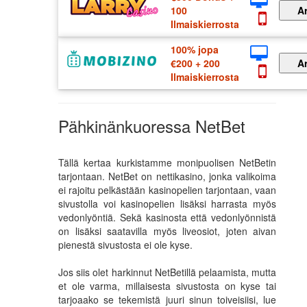
100
A
Ilmaiskierrosta
100% jopa
€200 + 200
A
Ilmaiskierrosta
Pähkinänkuoressa NetBet
Tällä kertaa kurkistamme monipuolisen NetBetin
tarjontaan. NetBet on nettikasino, jonka valikoima
ei rajoitu pelkästään kasinopelien tarjontaan, vaan
sivustolla voi kasinopelien lisäksi harrasta myös
vedonlyöntiä. Sekä kasinosta että vedonlyönnistä
on lisäksi saatavilla myös liveosiot, joten aivan
pienestä sivustosta ei ole kyse.
Jos siis olet harkinnut NetBetillä pelaamista, mutta
et ole varma, millaisesta sivustosta on kyse tai
tarjoaako se tekemistä juuri sinun toiveisiisi, lue