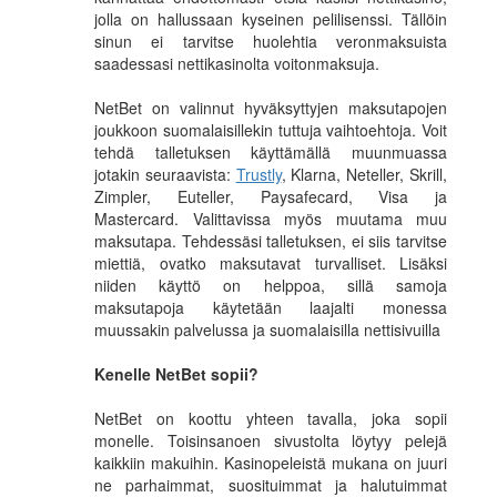
jolla on hallussaan kyseinen pelilisenssi. Tällöin
sinun ei tarvitse huolehtia veronmaksuista
saadessasi nettikasinolta voitonmaksuja.
NetBet on valinnut hyväksyttyjen maksutapojen
joukkoon suomalaisillekin tuttuja vaihtoehtoja. Voit
tehdä talletuksen käyttämällä muunmuassa
jotakin seuraavista:
Trustly
, Klarna, Neteller, Skrill,
Zimpler, Euteller, Paysafecard, Visa ja
Mastercard. Valittavissa myös muutama muu
maksutapa. Tehdessäsi talletuksen, ei siis tarvitse
miettiä, ovatko maksutavat turvalliset. Lisäksi
niiden käyttö on helppoa, sillä samoja
maksutapoja käytetään laajalti monessa
muussakin palvelussa ja suomalaisilla nettisivuilla
Kenelle NetBet sopii?
NetBet on koottu yhteen tavalla, joka sopii
monelle. Toisinsanoen sivustolta löytyy pelejä
kaikkiin makuihin. Kasinopeleistä mukana on juuri
ne parhaimmat, suosituimmat ja halutuimmat