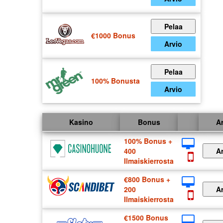
Pelaa
€1000 Bonus
Arvio
Pelaa
100% Bonusta
Arvio
Kasino
Bonus
A
100% Bonus +
400
A
Ilmaiskierrosta
€800 Bonus +
200
A
Ilmaiskierrosta
€1500 Bonus