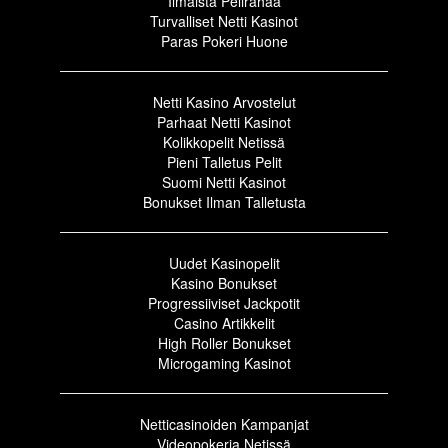
Ilmaista Pelirahaa
Turvalliset Netti Kasinot
Paras Pokeri Huone
Netti Kasino Arvostelut
Parhaat Netti Kasinot
Kolikkopelit Netissä
Pieni Talletus Pelit
Suomi Netti Kasinot
Bonukset Ilman Talletusta
Uudet Kasinopelit
Kasino Bonukset
Progressiiviset Jackpotit
Casino Artikkelit
High Roller Bonukset
Microgaming Kasinot
Netticasinoiden Kampanjat
Videopokeria Netissä